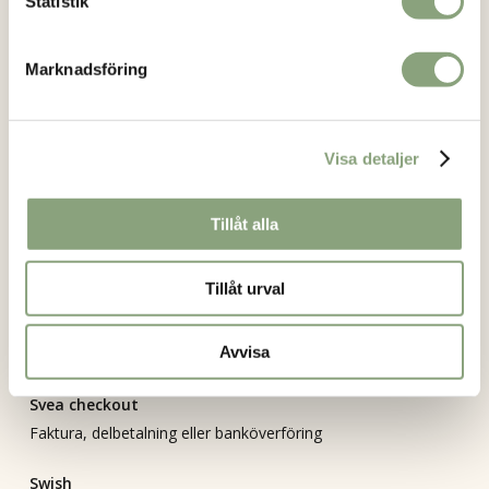
Statistik
Om oss
Kontakt
Marknadsföring
Köpvillkor
Mitt konto
Visa detaljer
Vanliga frågor
Returformulär
Tillåt alla
Bli återförsäljare
Integritetspolicy
Tillåt urval
Betalning
Avvisa
Svea checkout
Faktura, delbetalning eller banköverföring
Swish