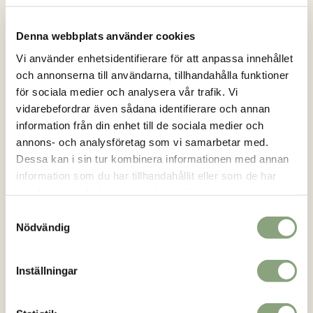
Loikashop.se
Denna webbplats använder cookies
Vi använder enhetsidentifierare för att anpassa innehållet
Loikashop är en e-handel som drivs av en familj i Göteborg.
och annonserna till användarna, tillhandahålla funktioner
Loikashop är ett eget varumärke och produkterna som säljs
för sociala medier och analysera vår trafik. Vi
här, tillverkas alltid i begränsad upplaga. På så sätt kan du
vidarebefordrar även sådana identifierare och annan
vara säker på att du får en unik stil.
Läs mer..
information från din enhet till de sociala medier och
annons- och analysföretag som vi samarbetar med.
Kontakt
Dessa kan i sin tur kombinera informationen med annan
info@loikashop.se
information som du har tillhandahållit eller som de har
0736-858626
samlat in när du har använt deras tjänster.
Samtyckesval
Facebook
Nödvändig
Instagram
Inställningar
Kundservice