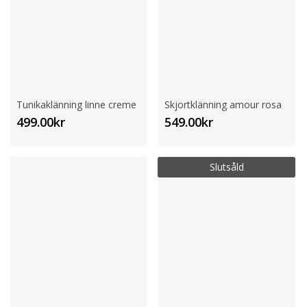
Tunikaklänning linne creme
Skjortklänning amour rosa
499.00
kr
549.00
kr
Slutsåld