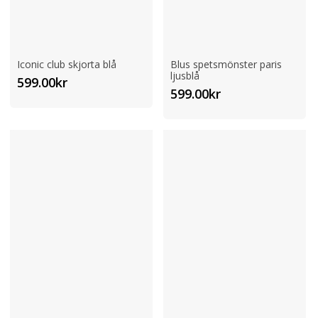
Iconic club skjorta blå
Blus spetsmönster paris
ljusblå
599.00
kr
599.00
kr