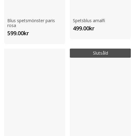
Blus spetsmönster paris
Spetsblus amalfi
rosa
499.00
kr
599.00
kr
Slutsåld