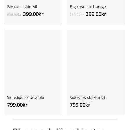
Big rose shirt vit
Big rose shirt beige
Det
Det
Det
Det
399.00
kr
399.00
kr
699.00
kr
699.00
kr
ursprungliga
nuvarande
ursprungliga
nuvaran
priset
priset
priset
priset
var:
är:
var:
är:
699.00kr.
399.00kr.
699.00kr.
399.00kr.
Sidoslips skjorta blå
Sidoslips skjorta vit
799.00
kr
799.00
kr