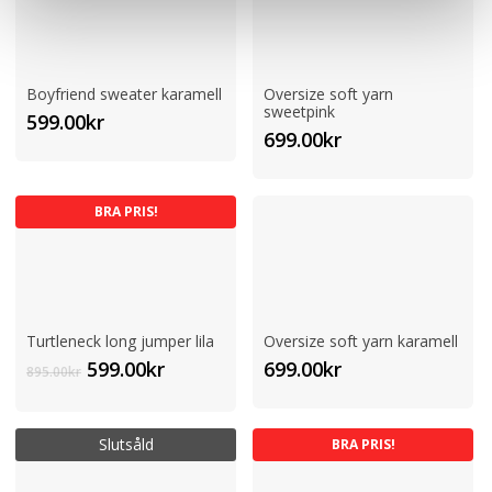
Boyfriend sweater karamell
Oversize soft yarn
sweetpink
599.00
kr
699.00
kr
BRA PRIS!
Turtleneck long jumper lila
Oversize soft yarn karamell
Det
Det
599.00
kr
699.00
kr
895.00
kr
ursprungliga
nuvarande
priset
priset
var:
är:
Slutsåld
BRA PRIS!
895.00kr.
599.00kr.