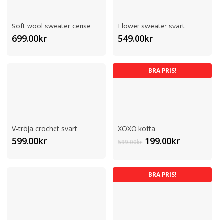
Soft wool sweater cerise
Flower sweater svart
699.00
kr
549.00
kr
BRA PRIS!
V-tröja crochet svart
XOXO kofta
Det
Det
599.00
kr
199.00
kr
599.00
kr
ursprungliga
nuvaran
priset
priset
var:
är:
BRA PRIS!
599.00kr.
199.00kr.