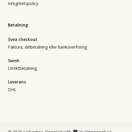
Integritetspolicy
Betalning
Svea checkout
Faktura, delbetalning eller banköverföring
Swish
Direktbetalning
Leverans
DHL
© 2026 Loikashop. Powered with
by
Empireweb.se