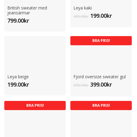
British sweater med
Leya kaki
jeansärmar
Det
Det
199.00
kr
499.00
kr
799.00
kr
ursprungliga
nuvaran
priset
priset
var:
är:
BRA PRIS!
499.00kr.
199.00kr.
Leya beige
Fjord oversize sweater gul
Det
Det
199.00
kr
399.00
kr
599.00
kr
ursprungliga
nuvaran
priset
priset
var:
är:
BRA PRIS!
BRA PRIS!
599.00kr.
399.00kr.