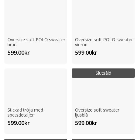
var:
är:
799.00kr.
349.00kr.
Oversize soft POLO sweater
Oversize soft POLO sweater
brun
vinröd
599.00
kr
599.00
kr
Slutsåld
Stickad tröja med
Oversize soft sweater
spetsdetaljer
ljusblå
599.00
kr
599.00
kr