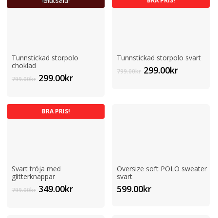
Slutsåld
BRA PRIS!
BRA PRIS!
Tunnstickad storpolo
Tunnstickad storpolo svart
choklad
Det
Det
299.00
kr
799.00
kr
Det
Det
299.00
kr
ursprungliga
nuvaran
799.00
kr
ursprungliga
nuvarande
priset
priset
priset
priset
var:
är:
var:
är:
799.00kr.
299.00kr.
BRA PRIS!
799.00kr.
299.00kr.
Svart tröja med
Oversize soft POLO sweater
glitterknappar
svart
Det
Det
349.00
kr
599.00
kr
799.00
kr
ursprungliga
nuvarande
priset
priset