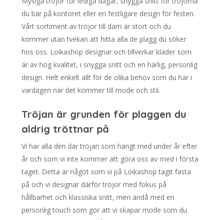
Mysiga tröjor för lediga dagar, snygga snitt för tröjorna
du bär på kontoret eller en festligare design för festen.
Vårt sortiment av tröjor till dam är stort och du
kommer utan tvekan att hitta alla de plagg du söker
hos oss. Loikashop designar och tillverkar kläder som
är av hög kvalitet, i snygga snitt och en härlig, personlig
design. Helt enkelt allt för de olika behov som du har i
vardagen när det kommer till mode och stil.
Tröjan är grunden för plaggen du
aldrig tröttnar på
Vi har alla den där tröjan som hängt med under år efter
år och som vi inte kommer att göra oss av med i första
taget. Detta är något som vi på Loikashop tagit fasta
på och vi designar därför tröjor med fokus på
hållbarhet och klassiska snitt, men ändå med en
personlig touch som gör att vi skapar mode som du