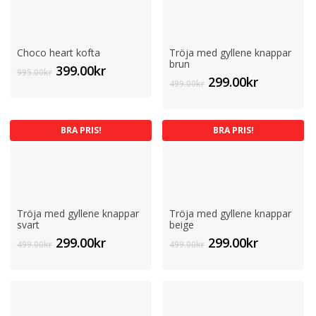
Choco heart kofta
Tröja med gyllene knappar
brun
Det
Det
399.00
kr
995.00
kr
Det
Det
299.00
kr
ursprungliga
nuvarande
499.00
kr
ursprungliga
nuvaran
priset
priset
priset
priset
var:
är:
var:
är:
995.00kr.
399.00kr.
BRA PRIS!
BRA PRIS!
499.00kr.
299.00kr.
Tröja med gyllene knappar
Tröja med gyllene knappar
svart
beige
Det
Det
Det
Det
299.00
kr
299.00
kr
499.00
kr
499.00
kr
ursprungliga
nuvarande
ursprungliga
nuvaran
priset
priset
priset
priset
var:
är:
var:
är:
499.00kr.
299.00kr.
499.00kr.
299.00kr.