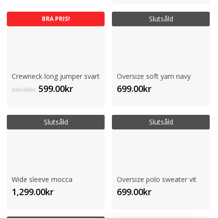
var:
är:
Slutsåld
BRA PRIS!
1,495.00kr.
495.00kr.
Crewneck long jumper svart
Oversize soft yarn navy
Det
Det
599.00
kr
699.00
kr
995.00
kr
ursprungliga
nuvarande
priset
priset
var:
är:
Slutsåld
Slutsåld
995.00kr.
599.00kr.
Wide sleeve mocca
Oversize polo sweater vit
1,299.00
kr
699.00
kr