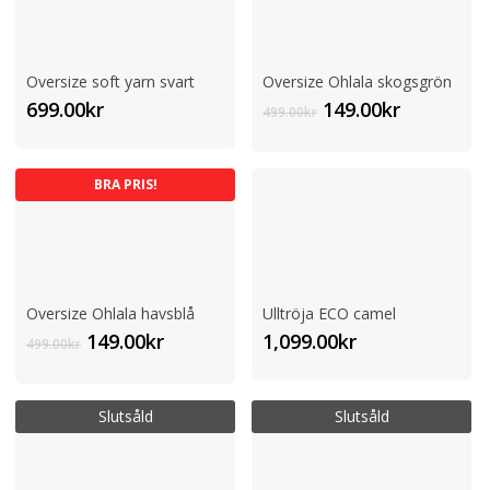
Oversize soft yarn svart
Oversize Ohlala skogsgrön
Det
Det
699.00
kr
149.00
kr
499.00
kr
ursprungliga
nuvaran
priset
priset
var:
är:
BRA PRIS!
499.00kr.
149.00kr.
Oversize Ohlala havsblå
Ulltröja ECO camel
Det
Det
149.00
kr
1,099.00
kr
499.00
kr
ursprungliga
nuvarande
priset
priset
var:
är:
Slutsåld
Slutsåld
499.00kr.
149.00kr.