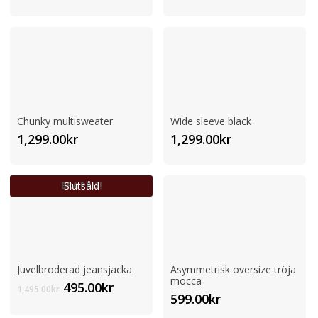
ursprungliga
nuvarande
ursprungliga
nuvaran
priset
priset
priset
priset
var:
är:
var:
är:
599.00kr.
299.00kr.
699.00kr.
499.00kr.
Chunky multisweater
Wide sleeve black
1,299.00
kr
1,299.00
kr
Slutsåld
BRA PRIS!
Juvelbroderad jeansjacka
Asymmetrisk oversize tröja
mocca
Det
Det
495.00
kr
1,495.00
kr
599.00
kr
ursprungliga
nuvarande
priset
priset