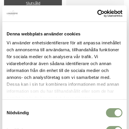
Slutsåld
Denna webbplats använder cookies
Boyfriend sweater vit
Heart weave almond
Vi använder enhetsidentifierare för att anpassa innehållet
599.00
kr
799.00
kr
och annonserna till användarna, tillhandahålla funktioner
för sociala medier och analysera vår trafik. Vi
vidarebefordrar även sådana identifierare och annan
information från din enhet till de sociala medier och
annons- och analysföretag som vi samarbetar med.
Dessa kan i sin tur kombinera informationen med annan
information som du har tillhandahållit eller som de har
Ulltröja ECO vit
Malva karamell
samlat in när du har använt deras tjänster.
1,099.00
kr
499.00
kr
Samtyckesval
Nödvändig
Slutsåld
Slutsåld