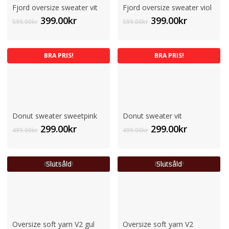
Fjord oversize sweater vit
Fjord oversize sweater viol
Det
Det
Det
Det
399.00
kr
399.00
kr
599.00
kr
599.00
kr
ursprungliga
nuvarande
ursprungliga
nuvaran
priset
priset
priset
priset
var:
är:
var:
är:
BRA PRIS!
BRA PRIS!
599.00kr.
399.00kr.
599.00kr.
399.00kr.
Donut sweater sweetpink
Donut sweater vit
Det
Det
Det
Det
299.00
kr
299.00
kr
499.00
kr
499.00
kr
ursprungliga
nuvarande
ursprungliga
nuvaran
priset
priset
priset
priset
var:
är:
var:
är:
Slutsåld
Slutsåld
BRA PRIS!
BRA PRIS!
499.00kr.
299.00kr.
499.00kr.
299.00kr.
Oversize soft yarn V2 gul
Oversize soft yarn V2