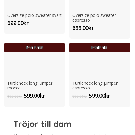
Oversize polo sweater svart
Oversize polo sweater
espresso
699.00
kr
699.00
kr
Slutsåld
Slutsåld
BRA PRIS!
BRA PRIS!
Turtleneck long jumper
Turtleneck long jumper
mocca
espresso
Det
Det
Det
Det
599.00
kr
599.00
kr
895.00
kr
895.00
kr
ursprungliga
nuvarande
ursprungliga
nuvaran
priset
priset
priset
priset
var:
är:
var:
är:
895.00kr.
599.00kr.
895.00kr.
599.00kr.
Tröjor till dam