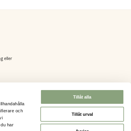
g eller
Tillåt alla
illhandahålla
ifierare och
Tillåt urval
vi
 du har