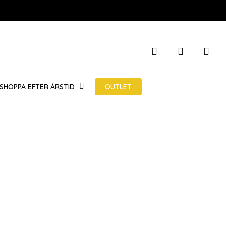
STÄNG
search
account
VARUKOR
OUTLET
SHOPPA EFTER ÅRSTID