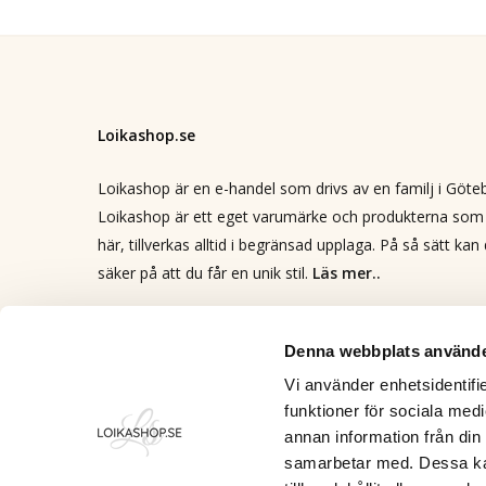
Loikashop.se
Loikashop är en e-handel som drivs av en familj i Göte
Loikashop är ett eget varumärke och produkterna som 
här, tillverkas alltid i begränsad upplaga. På så sätt kan
säker på att du får en unik stil.
Läs mer..
Kontakt
info@loikashop.se
Denna webbplats använde
0736-858626
Vi använder enhetsidentifie
funktioner för sociala medi
Facebook
annan information från din
Instagram
samarbetar med. Dessa kan