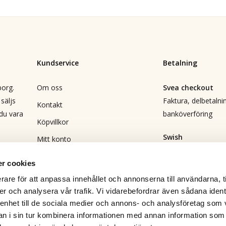
Kundservice
Betalning
borg.
Om oss
Svea checkout
säljs
Faktura, delbetalnin
Kontakt
 du vara
banköverföring
Köpvillkor
Swish
Mitt konto
Direktbetalning
Vanliga frågor
r cookies
Returformulär
Leverans
rare för att anpassa innehållet och annonserna till användarna, t
DHL
Bli återförsäljare
er och analysera vår trafik. Vi vidarebefordrar även sådana ident
 enhet till de sociala medier och annons- och analysföretag som 
Integritetspolicy
 i sin tur kombinera informationen med annan information som