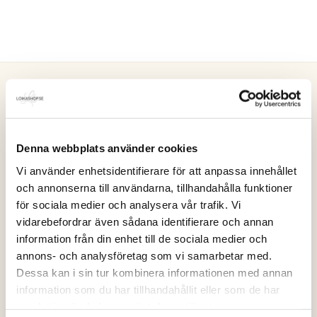
Loikashop.se
Loikashop är en e-handel som drivs av en familj i
Denna webbplats använder cookies
Göteborg. Loikashop är ett eget varumärke och
Vi använder enhetsidentifierare för att anpassa innehållet
produkterna som säljs här, tillverkas alltid i
och annonserna till användarna, tillhandahålla funktioner
begränsad upplaga. På så sätt kan du vara säker
för sociala medier och analysera vår trafik. Vi
på att du får en unik stil.
Läs mer..
vidarebefordrar även sådana identifierare och annan
information från din enhet till de sociala medier och
Kontakt
annons- och analysföretag som vi samarbetar med.
info@loikashop.se
Dessa kan i sin tur kombinera informationen med annan
0736-858626
information som du har tillhandahållit eller som de har
samlat in när du har använt deras tjänster.