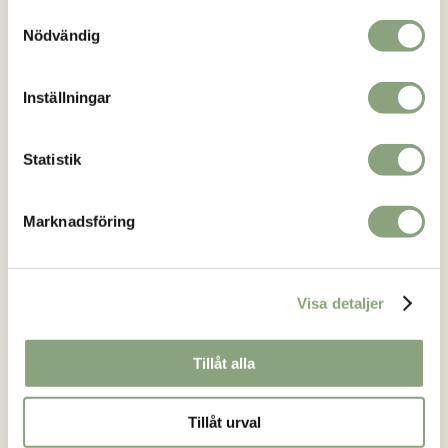
Facebook
Samtyckesval
Instagram
Nödvändig
Inställningar
Kundservice
Om oss
Statistik
Kontakt
Köpvillkor
Marknadsföring
Mitt konto
Vanliga frågor
Visa detaljer
Returformulär
Bli återförsäljare
Tillåt alla
Integritetspolicy
Tillåt urval