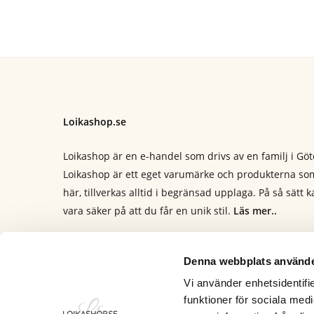
var:
är:
299.00kr.
149.00kr.
Loikashop.se
Loikashop är en e-handel som drivs av en familj i Gö
Loikashop är ett eget varumärke och produkterna som
här, tillverkas alltid i begränsad upplaga. På så sätt 
vara säker på att du får en unik stil.
Läs mer..
Kontakt
info@loikashop.se
Denna webbplats använde
0736-858626
Vi använder enhetsidentifie
funktioner för sociala medi
Facebook