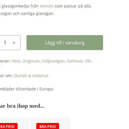
 glasögonkedja från
Vonvilo
som passar på alla
asögon och vanliga glasögon.
Lägg till i varukorg
orier:
Höst
,
Originals
,
Solglasögon
,
Sommar
,
Vår
,
r
mer om:
Storlek & material
ar bra ihop med...
RA PRIS!
BRA PRIS!