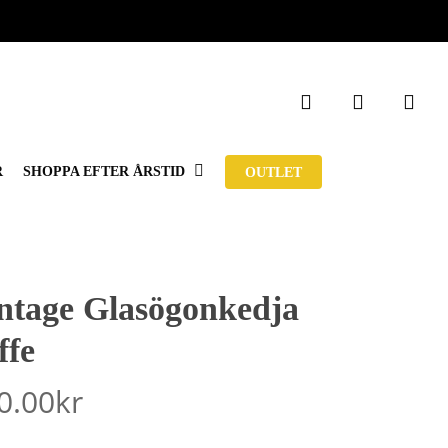
STÄNG
search
account
VARUKOR
R
SHOPPA EFTER ÅRSTID
OUTLET
ntage Glasögonkedja
ffe
0.00
kr