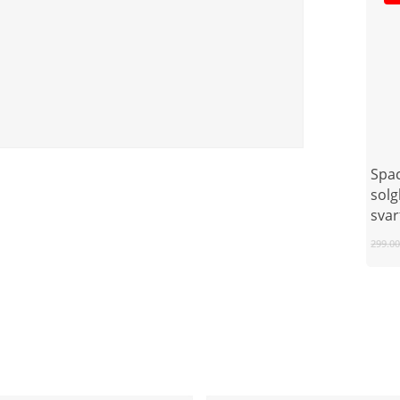
Spa
sol
svar
299.0