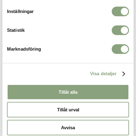
priset
priset
var:
är:
Inställningar
299.00kr.
99.00kr.
Statistik
Marknadsföring
Visa detaljer
Tillåt alla
Tillåt urval
Avvisa