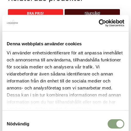
Slutsåld
BRA PRIS!
BRA PRIS!
Denna webbplats använder cookies
Ana t-shirt + Annemi byxa
Ana t-shirt + Annemi byxa
– pack (no1)
– pack (no4)
Vi använder enhetsidentifierare för att anpassa innehållet
Det
Det
Det
Det
649.00
kr
649.00
kr
och annonserna till användarna, tillhandahålla funktioner
798.00
kr
798.00
kr
ursprungliga
nuvarande
ursprungliga
nuvarand
för sociala medier och analysera vår trafik. Vi
priset
priset
priset
priset
vidarebefordrar även sådana identifierare och annan
var:
är:
var:
är:
Slutsåld
BRA PRIS!
information från din enhet till de sociala medier och
798.00kr.
649.00kr.
798.00kr.
649.00kr.
annons- och analysföretag som vi samarbetar med.
Dessa kan i sin tur kombinera informationen med annan
information som du har tillhandahållit eller som de har
samlat in när du har använt deras tjänster.
Ana t-shirt cerise
Oversize t-shirt paint
Samtyckesval
hearts
Det
Det
99.00
kr
299.00
kr
Nödvändig
399.00
kr
ursprungliga
nuvarande