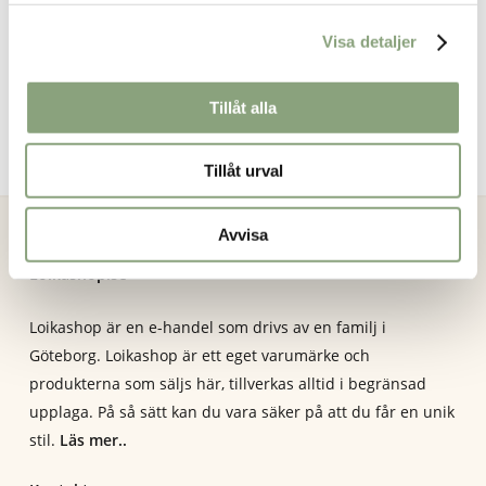
ursprungliga
nuvarand
Leya kaki
priset
priset
Det
Det
199.00
kr
499.00
kr
Visa detaljer
var:
är:
ursprungliga
nuvarande
995.00kr.
199.00kr.
priset
priset
var:
är:
Tillåt alla
499.00kr.
199.00kr.
Tillåt urval
Avvisa
Loikashop.se
Loikashop är en e-handel som drivs av en familj i
Göteborg. Loikashop är ett eget varumärke och
produkterna som säljs här, tillverkas alltid i begränsad
upplaga. På så sätt kan du vara säker på att du får en unik
stil.
Läs mer..