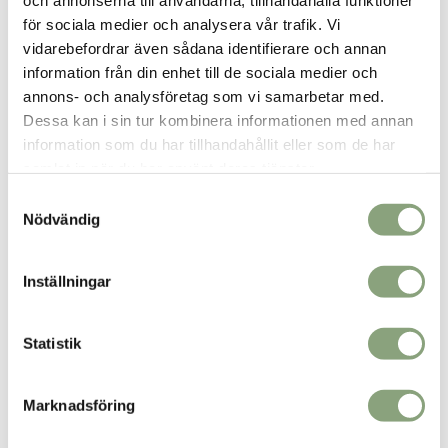
och annonserna till användarna, tillhandahålla funktioner
Det
Det
399.00
kr
för sociala medier och analysera vår trafik. Vi
699.00
kr
ursprungliga
nuvarande
vidarebefordrar även sådana identifierare och annan
priset
priset
information från din enhet till de sociala medier och
var:
är:
Blus spetsmönster ljusblå
annons- och analysföretag som vi samarbetar med.
699.00kr.
399.00kr.
499.00
kr
Dessa kan i sin tur kombinera informationen med annan
information som du har tillhandahållit eller som de har
samlat in när du har använt deras tjänster.
BRA PRIS!
BRA PRIS!
Samtyckesval
Nödvändig
Inställningar
Statistik
Oversize jeansskjorta
leo/kaki
Marknadsföring
Det
Det
199.00
kr
995.00
kr