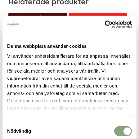
Relaterade produkter
Slutsåld
BRA PRIS!
BRA PRIS!
Denna webbplats använder cookies
Straight fit byxa leo
Jungle set guld 2-delar
Vi använder enhetsidentifierare för att anpassa innehållet
Det
Det
Det
Det
299.00
kr
799.00
kr
599.00
kr
1,299.00
kr
och annonserna till användarna, tillhandahålla funktioner
ursprungliga
nuvarande
ursprungliga
nuvaran
för sociala medier och analysera vår trafik. Vi
priset
priset
priset
priset
vidarebefordrar även sådana identifierare och annan
var:
är:
var:
är:
Slutsåld
BRA PRIS!
BRA PRIS!
information från din enhet till de sociala medier och
599.00kr.
299.00kr.
1,299.00kr.
799.00kr.
annons- och analysföretag som vi samarbetar med.
Dessa kan i sin tur kombinera informationen med annan
information som du har tillhandahållit eller som de har
samlat in när du har använt deras tjänster.
Jeanskjol med sprund fram
Green velvet loose-cut
pants
Samtyckesval
Det
Det
199.00
kr
599.00
kr
Nödvändig
Det
Det
250.00
kr
ursprungliga
nuvarande
599.00
kr