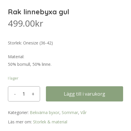
Rak linnebyxa gul
499.00
kr
Storlek: Onesize (36-42)
Material:
50% bomull, 50% linne.
I lager
Lägg till i varukorg
Kategorier:
Bekväma byxor
,
Sommar
,
Vår
Läs mer om:
Storlek & material