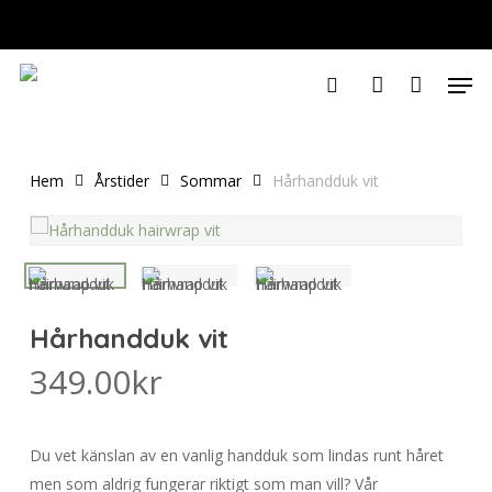
Skip
to
Varukorg
STÄNG
VARUKOR
Close
main
Men
Menu
content
search
account
Hem
Årstider
Sommar
Hårhandduk vit
Hårhandduk vit
349.00
kr
Du vet känslan av en vanlig handduk som lindas runt håret
men som aldrig fungerar riktigt som man vill? Vår