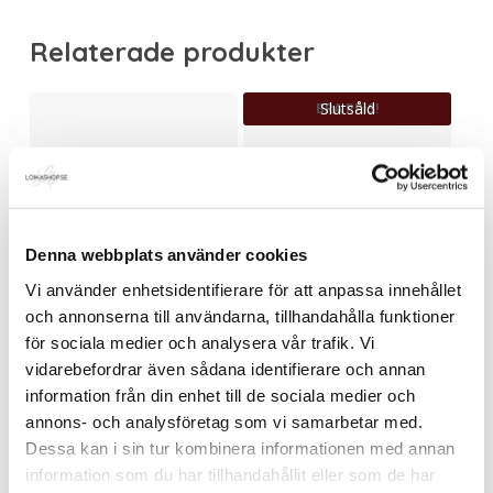
Relaterade produkter
Slutsåld
BRA PRIS!
Poncho-handduk sand
Ana t-shirt guld
Denna webbplats använder cookies
Det
Det
895.00
kr
99.00
kr
299.00
kr
ursprungliga
nuvarande
Vi använder enhetsidentifierare för att anpassa innehållet
priset
priset
och annonserna till användarna, tillhandahålla funktioner
var:
är:
BRA PRIS!
för sociala medier och analysera vår trafik. Vi
299.00kr.
99.00kr.
vidarebefordrar även sådana identifierare och annan
information från din enhet till de sociala medier och
annons- och analysföretag som vi samarbetar med.
Dessa kan i sin tur kombinera informationen med annan
Annemi svart
Claret velvet hårband
information som du har tillhandahållit eller som de har