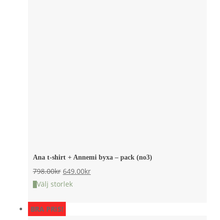
Ana t-shirt + Annemi byxa – pack (no3)
Det
Det
798.00
kr
649.00
kr
ursprungliga
nuvarande
Välj storlek
priset
priset
BRA PRIS!
var:
är: