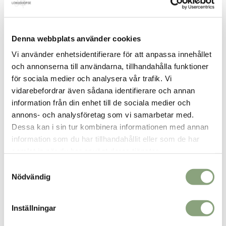
Denna webbplats använder cookies
Vi använder enhetsidentifierare för att anpassa innehållet
och annonserna till användarna, tillhandahålla funktioner
för sociala medier och analysera vår trafik. Vi
vidarebefordrar även sådana identifierare och annan
information från din enhet till de sociala medier och
annons- och analysföretag som vi samarbetar med.
Dessa kan i sin tur kombinera informationen med annan
information som du har tillhandahållit eller som de har
samlat in när du har använt deras tjänster.
Samtyckesval
Nödvändig
Claret velvet pants
Det
Det
599.00
kr
250.00
kr
ursprungliga
nuvarande
Välj storlek
Inställningar
priset
priset