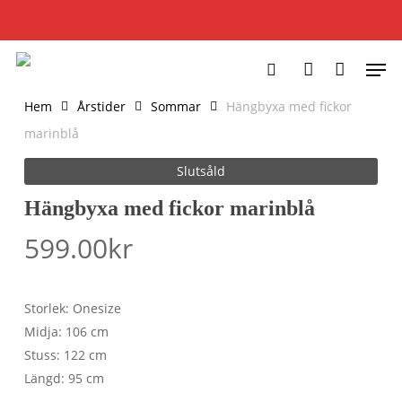
Skip
to
Varukorg
STÄNG
VARUKOR
main
Men
content
search
account
Hem
Årstider
Sommar
Hängbyxa med fickor
marinblå
Slutsåld
Hängbyxa med fickor marinblå
599.00
kr
Storlek: Onesize
Midja: 106 cm
Stuss: 122 cm
Längd: 95 cm