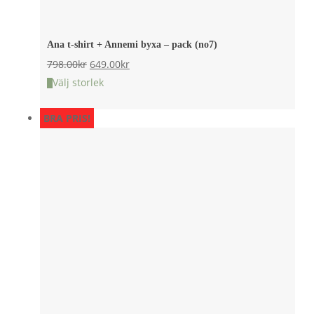
Ana t-shirt + Annemi byxa – pack (no7)
Det
Det
798.00
kr
649.00
kr
ursprungliga
nuvarande
Välj storlek
priset
priset
BRA PRIS!
var:
är:
798.00kr.
649.00kr.