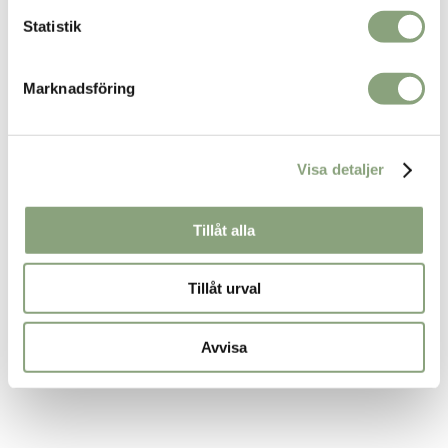
var:
är:
Statistik
599.00kr.
250.00kr.
Marknadsföring
Visa detaljer
Tillåt alla
Tillåt urval
Avvisa