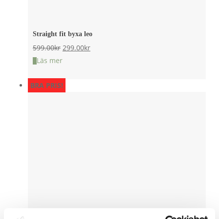
Straight fit byxa leo
Det
Det
599.00
kr
299.00
kr
ursprungliga
nuvarande
Läs mer
priset
priset
BRA PRIS!
var:
är:
599.00kr.
299.00kr.