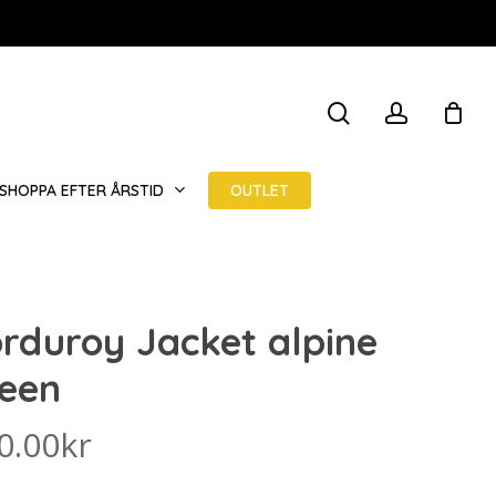
STÄNG
search
account
VARUKOR
OUTLET
SHOPPA EFTER ÅRSTID
rduroy Jacket alpine
een
0.00
kr