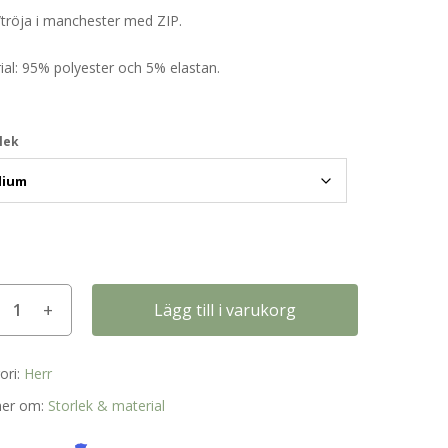
/tröja i manchester med ZIP.
ial: 95% polyester och 5% elastan.
lek
Lägg till i varukorg
ori:
Herr
mer om:
Storlek & material