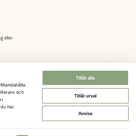
g eller
Tillåt alla
illhandahålla
ifierare och
Tillåt urval
vi
 du har
Avvisa
0.00
kr
 varukorg
Till kassan