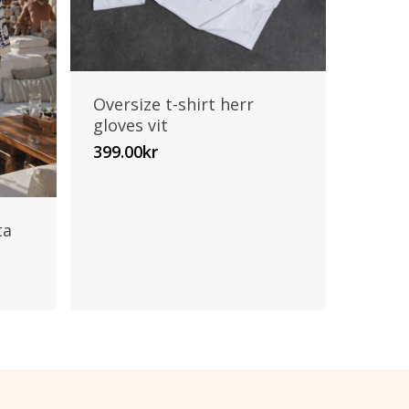
Oversize t-shirt herr
gloves vit
399.00
kr
ta