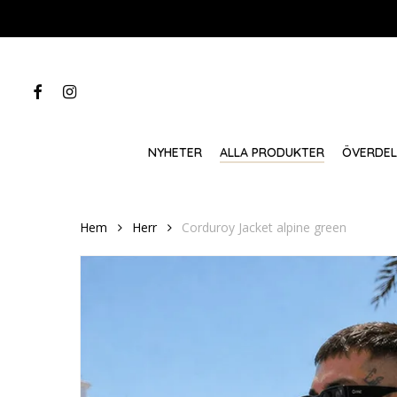
Skip
to
main
content
FACEBOOK
INSTAGRAM
NYHETER
ALLA PRODUKTER
ÖVERDE
Hem
Herr
Corduroy Jacket alpine green