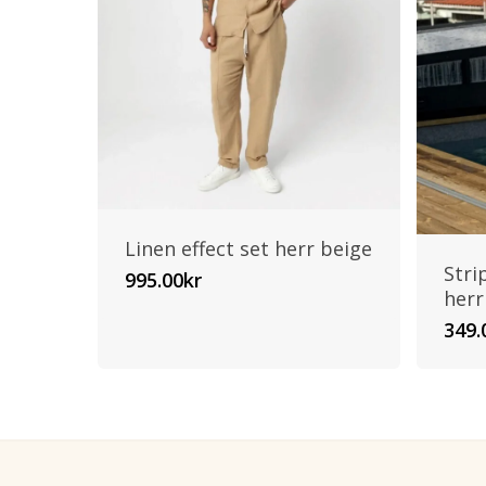
Linen effect set herr beige
Stri
995.00
kr
herr
349.