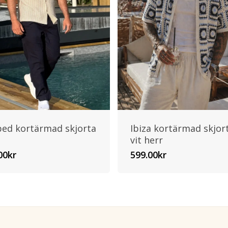
ped kortärmad skjorta
Ibiza kortärmad skjor
vit herr
00
kr
599.00
kr