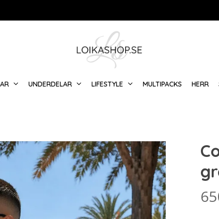
Varukorg
LAR
UNDERDELAR
LIFESTYLE
MULTIPACKS
HERR
Co
gr
65