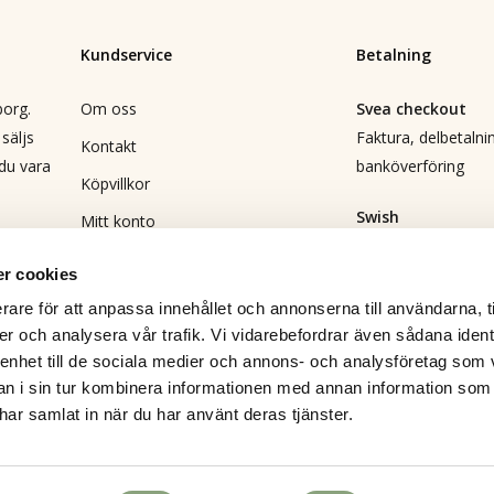
Kundservice
Betalning
borg.
Om oss
Svea checkout
säljs
Faktura, delbetalnin
Kontakt
 du vara
banköverföring
Köpvillkor
Swish
Mitt konto
Direktbetalning
Vanliga frågor
r cookies
Returformulär
Leverans
rare för att anpassa innehållet och annonserna till användarna, t
DHL
Bli återförsäljare
er och analysera vår trafik. Vi vidarebefordrar även sådana ident
 enhet till de sociala medier och annons- och analysföretag som 
Integritetspolicy
 i sin tur kombinera informationen med annan information som
Delsumma:
e har samlat in när du har använt deras tjänster.
Visa