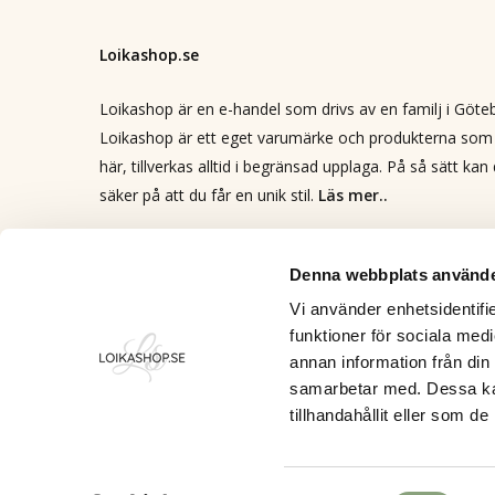
Loikashop.se
Loikashop är en e-handel som drivs av en familj i Göte
Loikashop är ett eget varumärke och produkterna som 
här, tillverkas alltid i begränsad upplaga. På så sätt kan
säker på att du får en unik stil.
Läs mer..
Kontakt
info@loikashop.se
Denna webbplats använde
0736-858626
Vi använder enhetsidentifie
funktioner för sociala medi
Facebook
annan information från din
Instagram
samarbetar med. Dessa kan
tillhandahållit eller som d