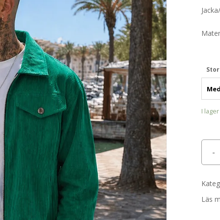
Jacka
Mater
Stor
I lager
Kateg
Läs 