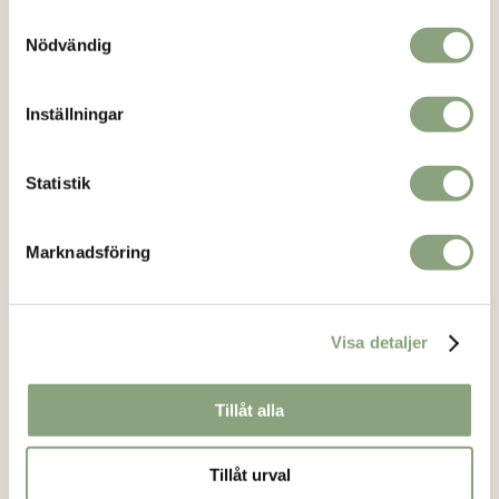
Samtyckesval
här, tillverkas alltid i begränsad upplaga. På så sätt kan du
Nödvändig
vara säker på att du får en unik stil.
Läs mer..
Kontakt
Inställningar
info@loikashop.se
0736-858626
Statistik
Facebook
Instagram
Marknadsföring
Kundservice
Visa detaljer
Om oss
Tillåt alla
Kontakt
Köpvillkor
Tillåt urval
Mitt konto