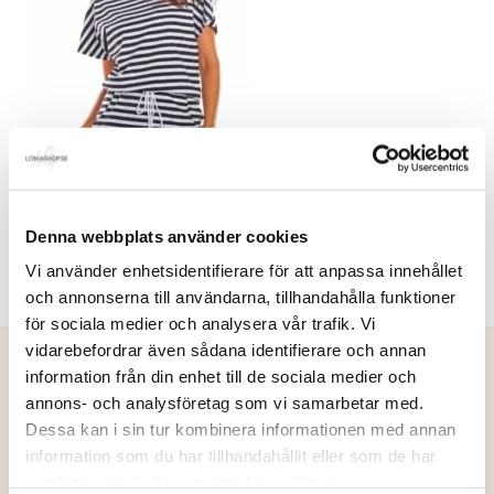
Denna webbplats använder cookies
Vi använder enhetsidentifierare för att anpassa innehållet
och annonserna till användarna, tillhandahålla funktioner
för sociala medier och analysera vår trafik. Vi
vidarebefordrar även sådana identifierare och annan
information från din enhet till de sociala medier och
annons- och analysföretag som vi samarbetar med.
Loikashop.se
Dessa kan i sin tur kombinera informationen med annan
information som du har tillhandahållit eller som de har
Loikashop är en e-handel som drivs av en familj i Göteborg.
samlat in när du har använt deras tjänster.
Loikashop är ett eget varumärke och produkterna som säljs