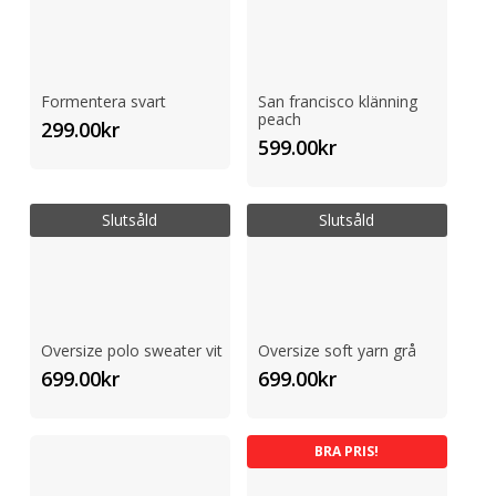
Formentera svart
San francisco klänning
peach
299.00
kr
599.00
kr
Slutsåld
Slutsåld
Oversize polo sweater vit
Oversize soft yarn grå
699.00
kr
699.00
kr
BRA PRIS!