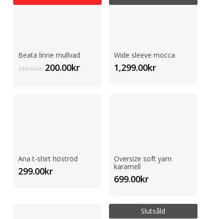
895.00kr.
599.00kr.
Beata linne mullvad
Wide sleeve mocca
Det
Det
200.00
kr
1,299.00
kr
299.00
kr
ursprungliga
nuvarande
priset
priset
var:
är:
299.00kr.
200.00kr.
Ana t-shirt höströd
Oversize soft yarn
karamell
299.00
kr
699.00
kr
Slutsåld