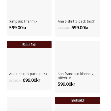
Jumpsuit linenmix
Ana t-shirt 3-pack (no3)
Det
Det
599.00
kr
699.00
kr
897.00
kr
ursprungliga
nuvarand
priset
priset
var:
är:
Slutsåld
BRA PRIS!
897.00kr.
699.00kr.
Ana t-shirt 3-pack (no4)
San francisco klänning
offwhite
Det
Det
699.00
kr
897.00
kr
599.00
kr
ursprungliga
nuvarande
priset
priset
var:
är:
Slutsåld
BRA PRIS!
897.00kr.
699.00kr.