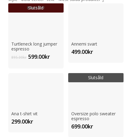
Slutsåld
BRA PRIS!
Turtleneck long jumper
Annemi svart
espresso
499.00
kr
Det
Det
599.00
kr
895.00
kr
ursprungliga
nuvarande
priset
priset
var:
är:
Slutsåld
895.00kr.
599.00kr.
Ana t-shirt vit
Oversize polo sweater
espresso
299.00
kr
699.00
kr