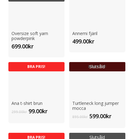
Oversize soft yarn
Annemi fjäril
powderpink
499.00
kr
699.00
kr
Slutsåld
BRA PRIS!
BRA PRIS!
Ana t-shirt brun
Turtleneck long jumper
mocca
Det
Det
99.00
kr
299.00
kr
Det
Det
599.00
kr
ursprungliga
nuvarande
895.00
kr
ursprungliga
nuvarand
priset
priset
priset
priset
var:
är:
var:
är:
299.00kr.
99.00kr.
Slutsåld
BRA PRIS!