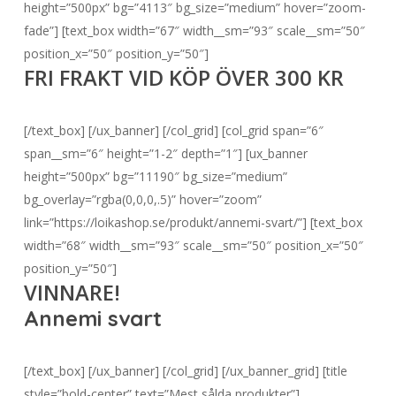
height=”500px” bg=”4113″ bg_size=”medium” hover=”zoom-
fade”] [text_box width=”67″ width__sm=”93″ scale__sm=”50″
position_x=”50″ position_y=”50″]
FRI FRAKT VID KÖP ÖVER 300 KR
[/text_box] [/ux_banner] [/col_grid] [col_grid span=”6″
span__sm=”6″ height=”1-2″ depth=”1″] [ux_banner
height=”500px” bg=”11190″ bg_size=”medium”
bg_overlay=”rgba(0,0,0,.5)” hover=”zoom”
link=”https://loikashop.se/produkt/annemi-svart/”] [text_box
width=”68″ width__sm=”93″ scale__sm=”50″ position_x=”50″
position_y=”50″]
VINNARE!
Annemi svart
[/text_box] [/ux_banner] [/col_grid] [/ux_banner_grid] [title
style=”bold-center” text=”Mest sålda produkter”]