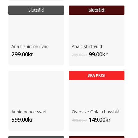
Slutsåld
Slutsåld
BRA PRIS!
Ana t-shirt mullvad
Ana t-shirt guld
Det
Det
299.00
kr
99.00
kr
299.00
kr
ursprungliga
nuvarande
priset
priset
var:
är:
BRA PRIS!
299.00kr.
99.00kr.
Annie peace svart
Oversize Ohlala havsblå
Det
Det
599.00
kr
149.00
kr
499.00
kr
ursprungliga
nuvarand
priset
priset