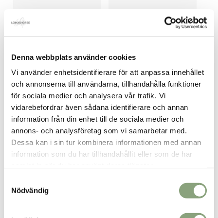
Iconic klänning vit
Pink velvet hårband
Det
Det
599.00
kr
30.00
kr
49.00
kr
Denna webbplats använder cookies
ursprungliga
nuvarande
priset
priset
Vi använder enhetsidentifierare för att anpassa innehållet
var:
är:
och annonserna till användarna, tillhandahålla funktioner
49.00kr.
30.00kr.
för sociala medier och analysera vår trafik. Vi
vidarebefordrar även sådana identifierare och annan
information från din enhet till de sociala medier och
annons- och analysföretag som vi samarbetar med.
Boho cardigan svart
San francisco klänning
Dessa kan i sin tur kombinera informationen med annan
kaki
1,399.00
kr
information som du har tillhandahållit eller som de har
599.00
kr
samlat in när du har använt deras tjänster.
Samtyckesval
Nödvändig
BRA PRIS!
BRA PRIS!