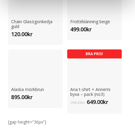
Chain Glasögonkedja
Frottéklänning beige
guld
499.00
kr
120.00
kr
BRA PRIS!
Alaska mörkbrun
Ana t-shirt + Annemi
byxa – pack (no3)
895.00
kr
Det
Det
649.00
kr
798.00
kr
ursprungliga
nuvarand
priset
priset
var:
är:
[gap height=”36px”]
798.00kr.
649.00kr.