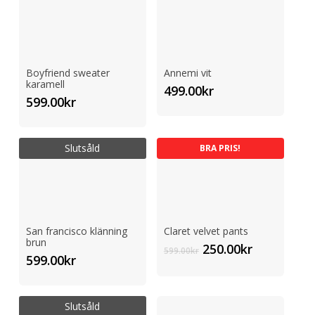
Boyfriend sweater
Annemi vit
karamell
499.00
kr
599.00
kr
Slutsåld
BRA PRIS!
San francisco klänning
Claret velvet pants
brun
Det
Det
250.00
kr
599.00
kr
599.00
kr
ursprungliga
nuvarand
priset
priset
var:
är:
Slutsåld
599.00kr.
250.00kr.