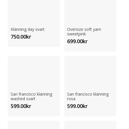
Klänning day svart
Oversize soft yarn
sweetpink
750.00
kr
699.00
kr
San francisco klänning
San francisco klänning
washed svart
rosa
599.00
kr
599.00
kr