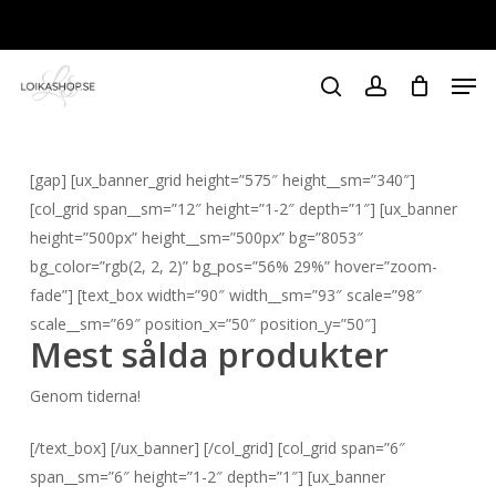
Skip
to
Varukorg
STÄNG
VARUKOR
Close
main
Men
Menu
content
search
account
[gap] [ux_banner_grid height=”575″ height__sm=”340″]
[col_grid span__sm=”12″ height=”1-2″ depth=”1″] [ux_banner
height=”500px” height__sm=”500px” bg=”8053″
bg_color=”rgb(2, 2, 2)” bg_pos=”56% 29%” hover=”zoom-
fade”] [text_box width=”90″ width__sm=”93″ scale=”98″
scale__sm=”69″ position_x=”50″ position_y=”50″]
Mest sålda produkter
Genom tiderna!
[/text_box] [/ux_banner] [/col_grid] [col_grid span=”6″
span__sm=”6″ height=”1-2″ depth=”1″] [ux_banner