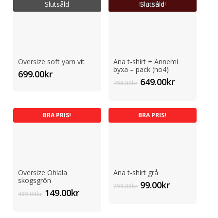
var:
är:
Slutsåld
Slutsåld
BRA PRIS!
499.00kr.
149.00kr.
Oversize soft yarn vit
Ana t-shirt + Annemi
byxa – pack (no4)
699.00
kr
Det
Det
649.00
kr
798.00
kr
ursprungliga
nuvarand
priset
priset
var:
är:
BRA PRIS!
BRA PRIS!
798.00kr.
649.00kr.
Oversize Ohlala
Ana t-shirt grå
skogsgrön
Det
Det
99.00
kr
299.00
kr
Det
Det
149.00
kr
ursprungliga
nuvarande
499.00
kr
ursprungliga
nuvarande
priset
priset
priset
priset
var:
är: