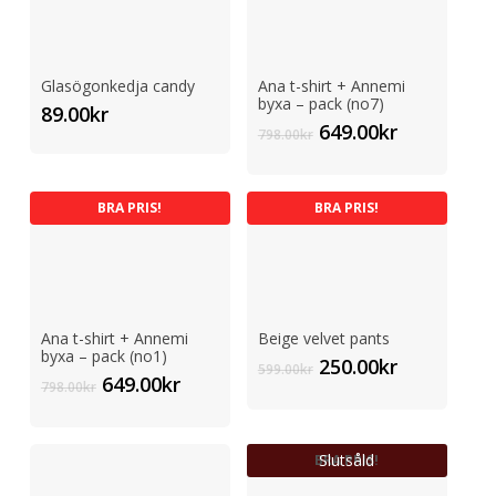
Glasögonkedja candy
Ana t-shirt + Annemi
byxa – pack (no7)
89.00
kr
Det
Det
649.00
kr
798.00
kr
ursprungliga
nuvarand
priset
priset
var:
är:
BRA PRIS!
BRA PRIS!
798.00kr.
649.00kr.
Ana t-shirt + Annemi
Beige velvet pants
byxa – pack (no1)
Det
Det
250.00
kr
599.00
kr
Det
Det
649.00
kr
ursprungliga
nuvarand
798.00
kr
ursprungliga
nuvarande
priset
priset
priset
priset
var:
är:
var:
är:
599.00kr.
Slutsåld
250.00kr.
BRA PRIS!
798.00kr.
649.00kr.