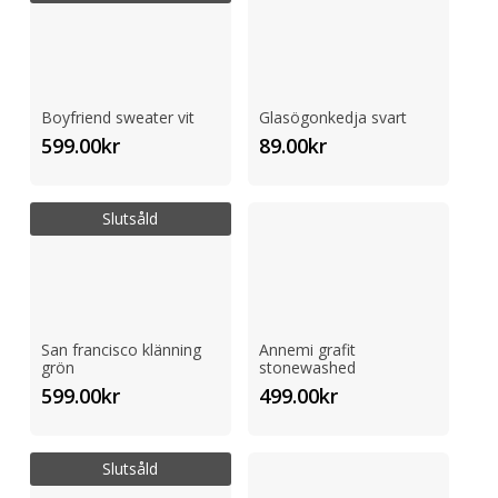
Boyfriend sweater vit
Glasögonkedja svart
599.00
kr
89.00
kr
Slutsåld
San francisco klänning
Annemi grafit
grön
stonewashed
599.00
kr
499.00
kr
Slutsåld