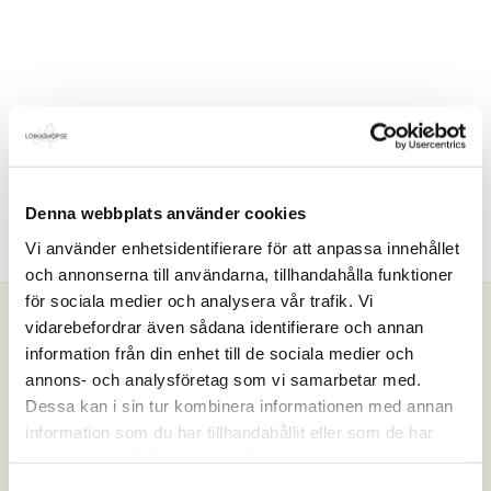
Denna webbplats använder cookies
Vi använder enhetsidentifierare för att anpassa innehållet
och annonserna till användarna, tillhandahålla funktioner
för sociala medier och analysera vår trafik. Vi
vidarebefordrar även sådana identifierare och annan
information från din enhet till de sociala medier och
Loikashop.se
annons- och analysföretag som vi samarbetar med.
Dessa kan i sin tur kombinera informationen med annan
Loikashop är en e-handel som drivs av en familj i Göteborg.
information som du har tillhandahållit eller som de har
Loikashop är ett eget varumärke och produkterna som säljs
samlat in när du har använt deras tjänster.
här, tillverkas alltid i begränsad upplaga. På så sätt kan du