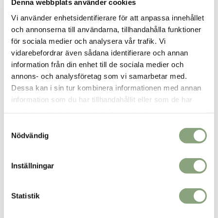
Denna webbplats använder cookies
produkterna som säljs här, tillverkas alltid i
Vi använder enhetsidentifierare för att anpassa innehållet
begränsad upplaga. På så sätt kan du vara säker
och annonserna till användarna, tillhandahålla funktioner
på att du får en unik stil.
Läs mer..
för sociala medier och analysera vår trafik. Vi
vidarebefordrar även sådana identifierare och annan
Kontakt
information från din enhet till de sociala medier och
info@loikashop.se
annons- och analysföretag som vi samarbetar med.
0736-858626
Dessa kan i sin tur kombinera informationen med annan
information som du har tillhandahållit eller som de har
Facebook
samlat in när du har använt deras tjänster.
Instagram
Samtyckesval
Nödvändig
Kundservice
Om oss
Inställningar
Kontakt
Köpvillkor
Statistik
Mitt konto
Vanliga frågor