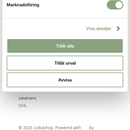
Marknadsföring
Returformulär
Bli återförsäljare
Integritetspolicy
Visa detaljer
Betalning
Tillåt alla
Svea checkout
Faktura, delbetalning eller banköverföring
Tillåt urval
Swish
Avvisa
Direktbetalning
Leverans
DHL
© 2026 Loikashop. Powered with
by