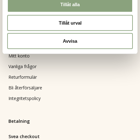
Tillåt alla
Kundservice
Tillåt urval
Om oss
Kontakt
Avvisa
Köpvillkor
Mitt konto
Vanliga frågor
Returformulär
Bli återförsäljare
Integritetspolicy
Betalning
Svea checkout