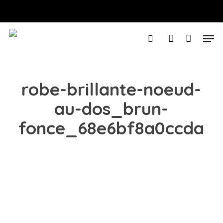
Skip
to
Varukorg
STÄNG
VARUKOR
Close
main
Men
Menu
content
search
account
robe-brillante-noeud-
au-dos_brun-
fonce_68e6bf8a0ccda