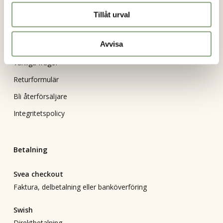
Kontakt
Tillåt urval
Köpvillkor
Avvisa
Mitt konto
Vanliga frågor
Returformulär
Bli återförsäljare
Integritetspolicy
Betalning
Svea checkout
Faktura, delbetalning eller banköverföring
Swish
Direktbetalning