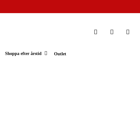
Stäng
search
account
varukorg
Shoppa efter årstid
Outlet