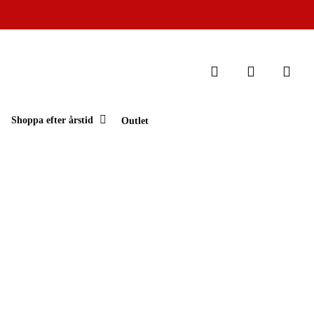
Stäng
search
account
varukorg
Shoppa efter årstid
Outlet