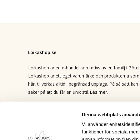
Loikashop.se
Loikashop är en e-handel som drivs av en familj i Göte
Loikashop är ett eget varumärke och produkterna som 
här, tillverkas alltid i begränsad upplaga. På så sätt kan
säker på att du får en unik stil.
Läs mer..
Kontakt
info@loikashop.se
Denna webbplats använde
0736-858626
Vi använder enhetsidentifie
funktioner för sociala medi
Facebook
annan information från din