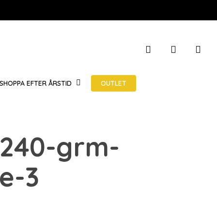
STÄNG
search
account
VARUKOR
OUTLET
SHOPPA EFTER ÅRSTID
-240-grm-
e-3