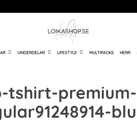
Varukorg
LAR
UNDERDELAR
LIFESTYLE
MULTIPACKS
HERR
p-tshirt-premium
gular91248914-blu