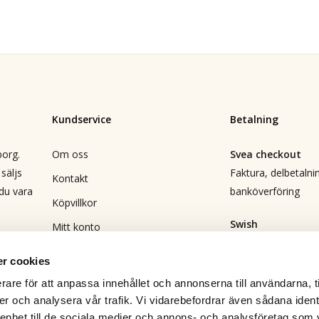
Kundservice
Betalning
borg.
Om oss
Svea checkout
säljs
Faktura, delbetalnin
Kontakt
 du vara
banköverföring
Köpvillkor
Swish
Mitt konto
Direktbetalning
Vanliga frågor
r cookies
Returformulär
Leverans
rare för att anpassa innehållet och annonserna till användarna, t
DHL
Bli återförsäljare
er och analysera vår trafik. Vi vidarebefordrar även sådana ident
 enhet till de sociala medier och annons- och analysföretag som 