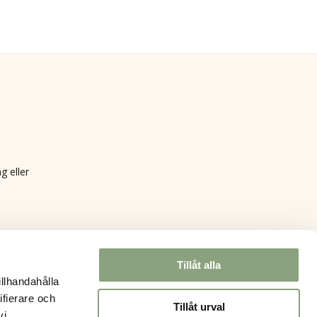
g eller
Tillåt alla
illhandahålla
ifierare och
Tillåt urval
vi