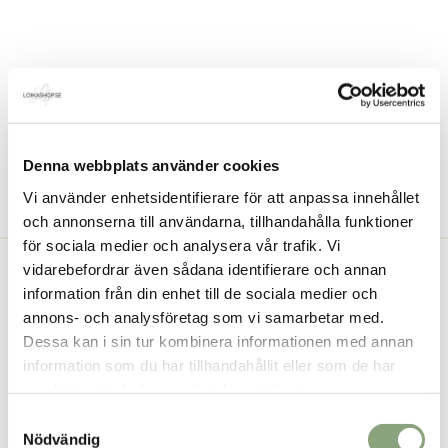
Denna webbplats använder cookies
Vi använder enhetsidentifierare för att anpassa innehållet
och annonserna till användarna, tillhandahålla funktioner
för sociala medier och analysera vår trafik. Vi
Loikashop.se
vidarebefordrar även sådana identifierare och annan
Loikashop är en e-handel som drivs av en familj i
information från din enhet till de sociala medier och
Göteborg. Loikashop är ett eget varumärke och
annons- och analysföretag som vi samarbetar med.
Dessa kan i sin tur kombinera informationen med annan
produkterna som säljs här, tillverkas alltid i
information som du har tillhandahållit eller som de har
begränsad upplaga. På så sätt kan du vara säker
samlat in när du har använt deras tjänster.
på att du får en unik stil.
Läs mer..
Samtyckesval
Nödvändig
Kontakt