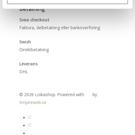
Betalning
Svea checkout
Faktura, delbetalning eller banköverföring
Swish
Direktbetalning
Leverans
DHL
© 2026 Loikashop. Powered with
by
Empireweb.se
facebook
instagram
email