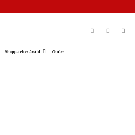
Stäng
search
account
varukorg
Shoppa efter årstid
Outlet