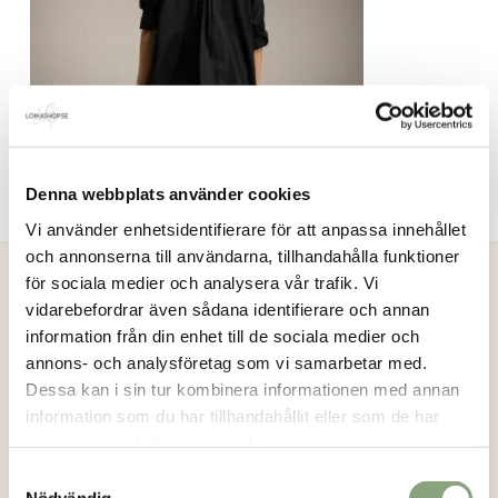
Denna webbplats använder cookies
Vi använder enhetsidentifierare för att anpassa innehållet
och annonserna till användarna, tillhandahålla funktioner
för sociala medier och analysera vår trafik. Vi
vidarebefordrar även sådana identifierare och annan
Loikashop.se
information från din enhet till de sociala medier och
annons- och analysföretag som vi samarbetar med.
Loikashop är en e-handel som drivs av en familj i Göteborg.
Dessa kan i sin tur kombinera informationen med annan
Loikashop är ett eget varumärke och produkterna som säljs
information som du har tillhandahållit eller som de har
här, tillverkas alltid i begränsad upplaga. På så sätt kan du
samlat in när du har använt deras tjänster.
vara säker på att du får en unik stil.
Läs mer..
Samtyckesval
Inga produkter i varukorgen.