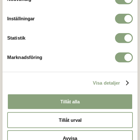
Kontakt
info@loikashop.se
Inställningar
0736-858626
Facebook
Statistik
Instagram
Marknadsföring
Kundservice
Om oss
Visa detaljer
Kontakt
Köpvillkor
Tillåt alla
Mitt konto
Tillåt urval
Vanliga frågor
Returformulär
Avvisa