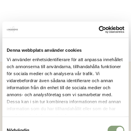
Denna webbplats använder cookies
Vi använder enhetsidentifierare för att anpassa innehållet
och annonserna till användarna, tillhandahålla funktioner
för sociala medier och analysera vår trafik. Vi
vidarebefordrar även sådana identifierare och annan
Loikashop.se
information från din enhet till de sociala medier och
annons- och analysföretag som vi samarbetar med.
Loikashop är en e-handel som drivs av en familj i Göteborg.
Dessa kan i sin tur kombinera informationen med annan
Loikashop är ett eget varumärke och produkterna som säljs
information som du har tillhandahållit eller som de har
här, tillverkas alltid i begränsad upplaga. På så sätt kan du
samlat in när du har använt deras tjänster.
vara säker på att du får en unik stil.
Läs mer..
Samtyckesval
Nödvändig