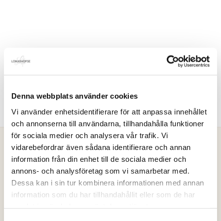
Denna webbplats använder cookies
Vi använder enhetsidentifierare för att anpassa innehållet
och annonserna till användarna, tillhandahålla funktioner
för sociala medier och analysera vår trafik. Vi
vidarebefordrar även sådana identifierare och annan
information från din enhet till de sociala medier och
Loikashop.se
annons- och analysföretag som vi samarbetar med.
Dessa kan i sin tur kombinera informationen med annan
Loikashop är en e-handel som drivs av en familj i Göteborg.
information som du har tillhandahållit eller som de har
Loikashop är ett eget varumärke och produkterna som säljs
samlat in när du har använt deras tjänster.
här, tillverkas alltid i begränsad upplaga. På så sätt kan du