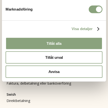
Köpvillkor
Marknadsföring
Mitt konto
Vanliga frågor
Visa detaljer
Returformulär
Bli återförsäljare
Tillåt alla
Integritetspolicy
Tillåt urval
Betalning
Avvisa
Svea checkout
Faktura, delbetalning eller banköverföring
Swish
Direktbetalning