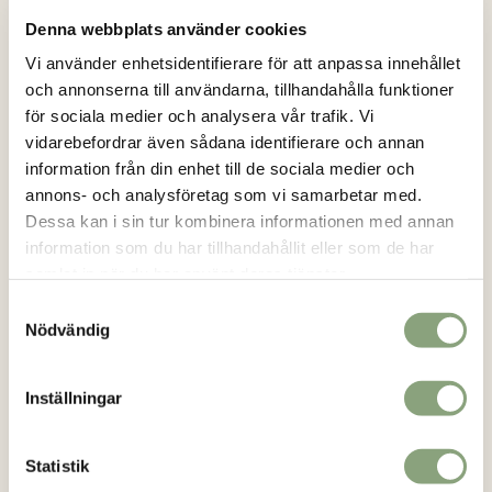
Denna webbplats använder cookies
Loikashop är en e-handel som drivs av en familj i Göteborg.
Vi använder enhetsidentifierare för att anpassa innehållet
Loikashop är ett eget varumärke och produkterna som säljs
och annonserna till användarna, tillhandahålla funktioner
här, tillverkas alltid i begränsad upplaga. På så sätt kan du
för sociala medier och analysera vår trafik. Vi
vara säker på att du får en unik stil.
Läs mer..
vidarebefordrar även sådana identifierare och annan
information från din enhet till de sociala medier och
Kontakt
annons- och analysföretag som vi samarbetar med.
info@loikashop.se
Dessa kan i sin tur kombinera informationen med annan
0736-858626
information som du har tillhandahållit eller som de har
samlat in när du har använt deras tjänster.
Facebook
Samtyckesval
Instagram
Nödvändig
Kundservice
Inställningar
Om oss
Statistik
Kontakt