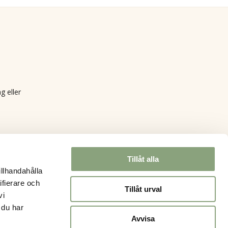
g eller
Tillåt alla
illhandahålla
ifierare och
Tillåt urval
vi
 du har
Avvisa
0.00
kr