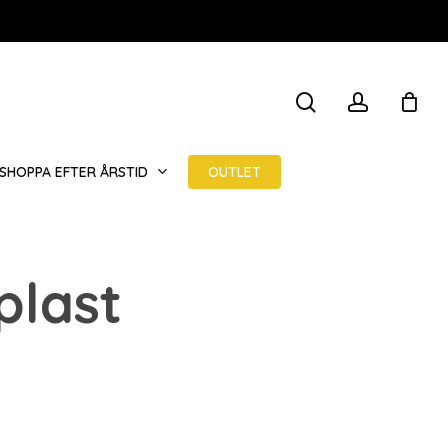
STÄNG
search
account
VARUKOR
OUTLET
SHOPPA EFTER ÅRSTID
plast