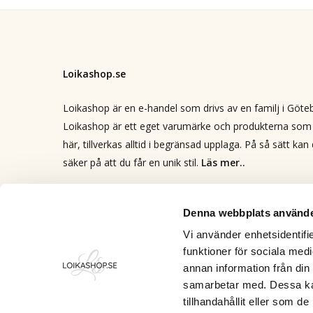
Loikashop.se
Loikashop är en e-handel som drivs av en familj i Göte
Loikashop är ett eget varumärke och produkterna som 
här, tillverkas alltid i begränsad upplaga. På så sätt kan
säker på att du får en unik stil.
Läs mer..
Kontakt
info@loikashop.se
Denna webbplats använde
0736-858626
Vi använder enhetsidentifie
funktioner för sociala medi
Facebook
annan information från din
Instagram
samarbetar med. Dessa kan
tillhandahållit eller som d