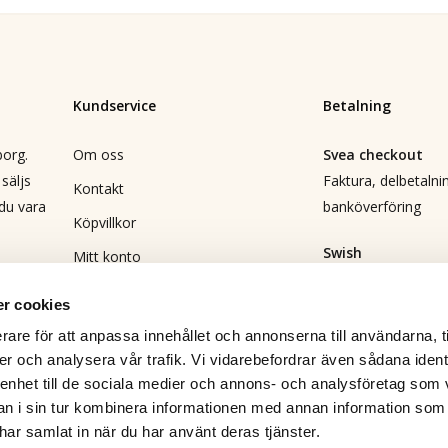
Kundservice
Betalning
borg.
Om oss
Svea checkout
säljs
Faktura, delbetalnin
Kontakt
 du vara
banköverföring
Köpvillkor
Swish
Mitt konto
Direktbetalning
Vanliga frågor
r cookies
Returformulär
Leverans
rare för att anpassa innehållet och annonserna till användarna, t
DHL
Bli återförsäljare
er och analysera vår trafik. Vi vidarebefordrar även sådana ident
 enhet till de sociala medier och annons- och analysföretag som 
Integritetspolicy
 i sin tur kombinera informationen med annan information som
Delsumma:
e har samlat in när du har använt deras tjänster.