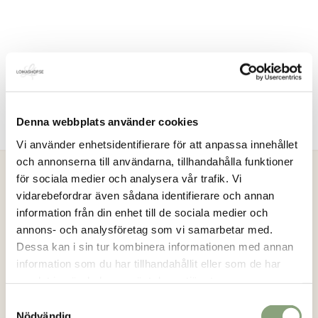
Denna webbplats använder cookies
Vi använder enhetsidentifierare för att anpassa innehållet
och annonserna till användarna, tillhandahålla funktioner
för sociala medier och analysera vår trafik. Vi
vidarebefordrar även sådana identifierare och annan
Loikashop.se
information från din enhet till de sociala medier och
annons- och analysföretag som vi samarbetar med.
Loikashop är en e-handel som drivs av en familj i Göteborg.
Dessa kan i sin tur kombinera informationen med annan
Loikashop är ett eget varumärke och produkterna som säljs
information som du har tillhandahållit eller som de har
här, tillverkas alltid i begränsad upplaga. På så sätt kan du
samlat in när du har använt deras tjänster.
vara säker på att du får en unik stil.
Läs mer..
Samtyckesval
Nödvändig