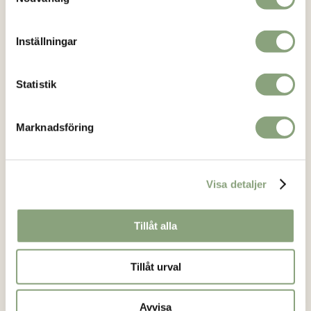
Kontakt
info@loikashop.se
Inställningar
0736-858626
Facebook
Statistik
Instagram
Marknadsföring
Kundservice
Om oss
Visa detaljer
Kontakt
Köpvillkor
Tillåt alla
Mitt konto
Tillåt urval
Vanliga frågor
Returformulär
Avvisa