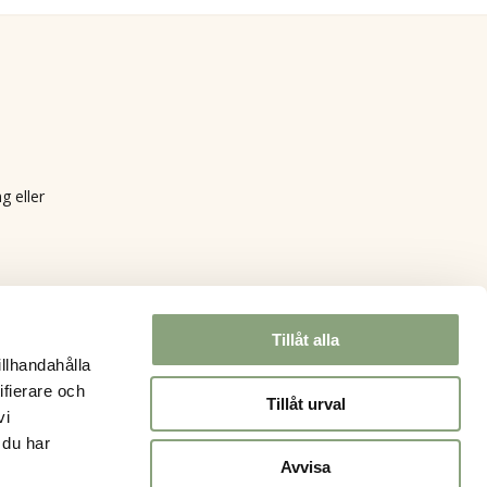
g eller
Tillåt alla
illhandahålla
ifierare och
Tillåt urval
vi
 du har
Avvisa