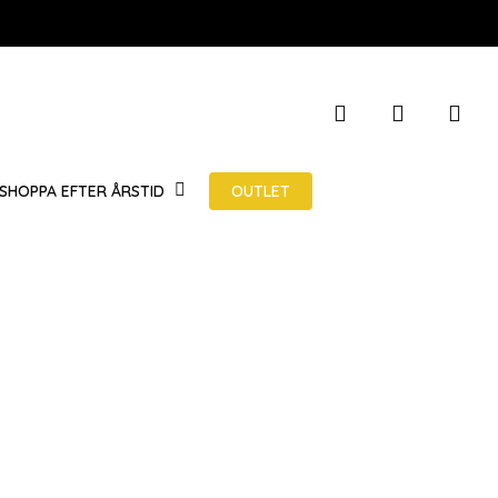
STÄNG
search
account
VARUKOR
OUTLET
SHOPPA EFTER ÅRSTID