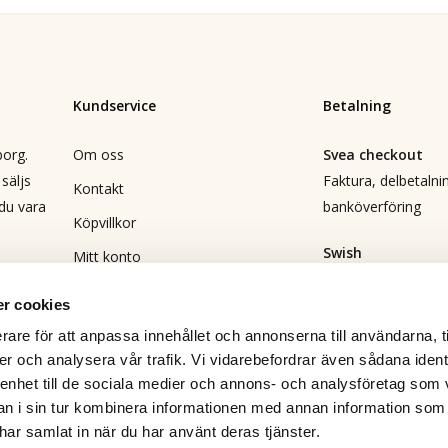
Kundservice
Betalning
borg.
Om oss
Svea checkout
säljs
Faktura, delbetalnin
Kontakt
 du vara
banköverföring
Köpvillkor
Swish
Mitt konto
Direktbetalning
Vanliga frågor
r cookies
Returformulär
Leverans
rare för att anpassa innehållet och annonserna till användarna, t
DHL
Bli återförsäljare
er och analysera vår trafik. Vi vidarebefordrar även sådana ident
 enhet till de sociala medier och annons- och analysföretag som 
Integritetspolicy
 i sin tur kombinera informationen med annan information som
e har samlat in när du har använt deras tjänster.