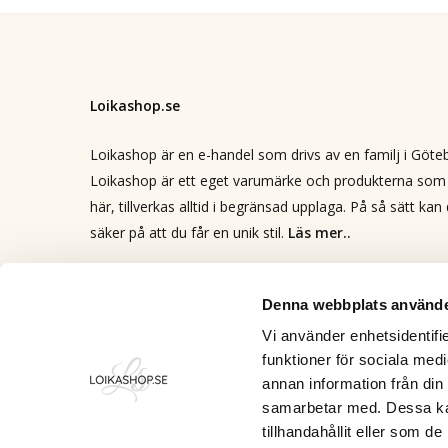
Loikashop.se
Loikashop är en e-handel som drivs av en familj i Göte
Loikashop är ett eget varumärke och produkterna som 
här, tillverkas alltid i begränsad upplaga. På så sätt kan
säker på att du får en unik stil.
Läs mer..
Kontakt
info@loikashop.se
Denna webbplats använde
0736-858626
Vi använder enhetsidentifie
funktioner för sociala medi
Facebook
annan information från din
Instagram
samarbetar med. Dessa kan
tillhandahållit eller som d